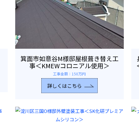
箕面市如意谷M様邸屋根葺き替え工
事＜KMEWコロニアル使用＞
工事金額：150万円
詳しくはこちら