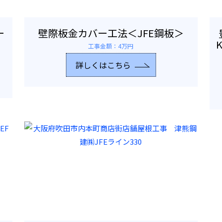
ー
壁際板金カバー工法＜JFE鋼板＞
工事金額：4万円
詳しくはこちら