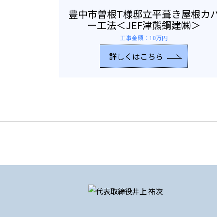
豊中市曽根T様邸立平葺き屋根カ
ー工法＜JEF津熊鋼建㈱＞
工事金額：10万円
詳しくはこちら