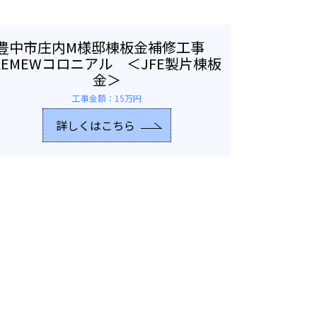
豊中市庄内M様邸棟板金補修工事
KEMEWコロニアル ＜JFE製片棟板
金＞
工事金額：15万円
詳しくはこちら