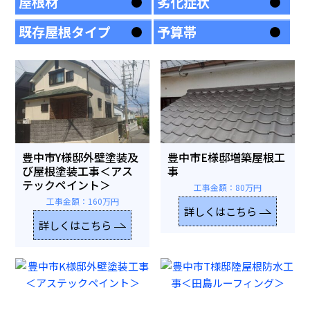
屋根材
劣化症状
既存屋根タイプ
予算帯
豊中市Y様邸外壁塗装及
豊中市E様邸増築屋根工
び屋根塗装工事＜アス
事
テックペイント＞
工事金額：80万円
工事金額：160万円
詳しくはこちら
詳しくはこちら