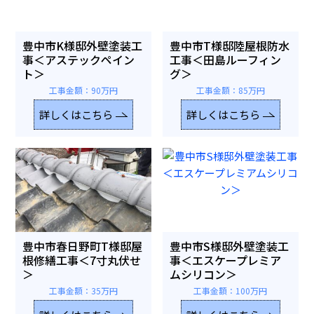
豊中市K様邸外壁塗装工
豊中市T様邸陸屋根防水
事＜アステックペイン
工事＜田島ルーフィン
ト＞
グ＞
工事金額：90万円
工事金額：85万円
詳しくはこちら
詳しくはこちら
豊中市春日野町T様邸屋
豊中市S様邸外壁塗装工
根修繕工事＜7寸丸伏せ
事＜エスケープレミア
＞
ムシリコン＞
工事金額：35万円
工事金額：100万円