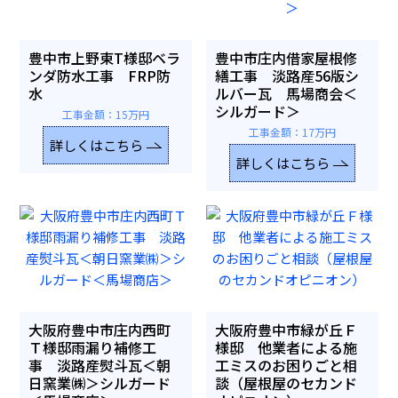
豊中市上野東T様邸ベラ
豊中市庄内借家屋根修
ンダ防水工事 FRP防
繕工事 淡路産56版シ
水
ルバー瓦 馬場商会＜
シルガード＞
工事金額：15万円
工事金額：17万円
詳しくはこちら
詳しくはこちら
大阪府豊中市庄内西町
大阪府豊中市緑が丘Ｆ
Ｔ様邸雨漏り補修工
様邸 他業者による施
事 淡路産熨斗瓦＜朝
工ミスのお困りごと相
日窯業㈱＞シルガード
談（屋根屋のセカンド