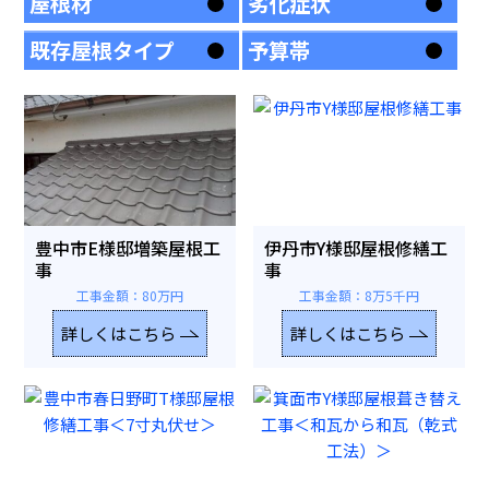
屋根材
劣化症状
既存屋根タイプ
予算帯
豊中市E様邸増築屋根工
伊丹市Y様邸屋根修繕工
事
事
工事金額：80万円
工事金額：8万5千円
詳しくはこちら
詳しくはこちら