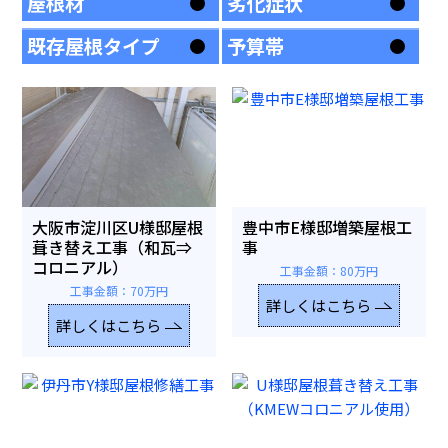
屋根材
劣化症状
既存屋根タイプ
予算帯
大阪市淀川区U様邸屋根
豊中市E様邸増築屋根工
葺き替え工事（和瓦⇒
事
コロニアル）
工事金額：80万円
工事金額：70万円
詳しくはこちら
詳しくはこちら