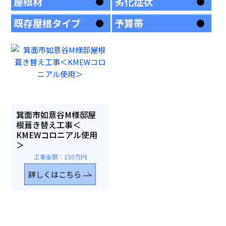
屋根材
劣化症状
既存屋根タイプ
予算帯
箕面市如意谷M様邸屋
根葺き替え工事＜
KMEWコロニアル使用
＞
工事金額：150万円
詳しくはこちら