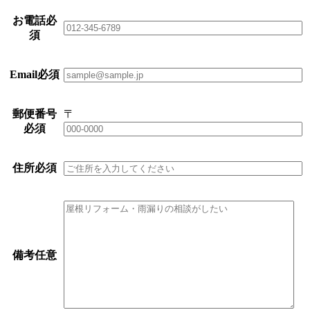
お電話
必
須
Email
必須
郵便番号
〒
必須
住所
必須
備考
任意