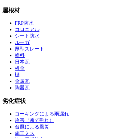
屋根材
FRP防水
コロニアル
シート防水
ルーガ
厚型スレート
塗料
日本瓦
板金
樋
金属瓦
陶器瓦
劣化症状
コーキングによる雨漏れ
冷害（凍て割れ）
台風による風災
施工ミス