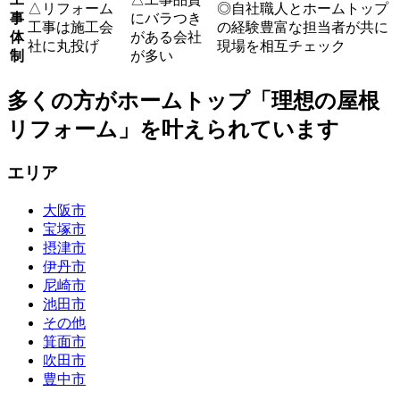
△
リフォーム
◎
自社職人とホームトップ
事
にバラつき
工事は施工会
の経験豊富な担当者が共に
体
がある会社
社に丸投げ
現場を相互チェック
制
が多い
多くの方がホームトップ「理想の屋根
リフォーム」を叶えられています
エリア
大阪市
宝塚市
摂津市
伊丹市
尼崎市
池田市
その他
箕面市
吹田市
豊中市