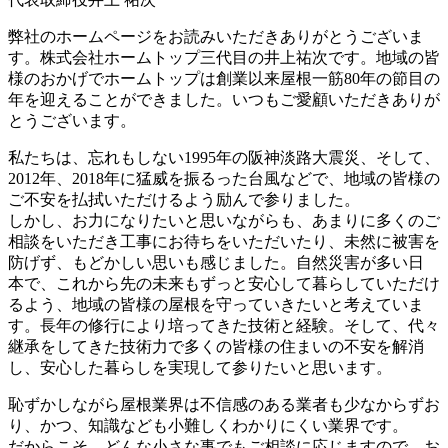
弊社のホームページをお読みいただきありがとうございま
す。株式会社ホームトップ三代目の井上祐次です。地域の皆
様のおかげでホームトップは創業以来屋根一筋80年の節目の
年を迎えることができました。いつもご愛顧いただきありが
とうございます。
私たちは、忘れもしない1995年の阪神淡路大震災、そして、
2012年、2018年に猛威を振るった台風などで、地域の皆様の
ご不安を払拭いただけるよう励んで参りました。
しかし、お力になりたいと思いながらも、あまりに多くのご
相談をいただき工事にお待ちをいただいたり、未然に被害を
防げず、もどかしい思いも感じました。自然災害が多い日
本で、これから先の未来もずっと安心して暮らしていただけ
るよう、地域の皆様の屋根を守っていきたいと考えていま
す。長年の修行により培ってきた技術と経験。そして、代々
継承をしてきた技術力で多くの皆様の住まいの不安を解消
し、安心した暮らしを実現して参りたいと思います。
恥ずかしながら屋根業界は不信感のある業者も少なからずお
り、かつ、知識なども小難しくわかりにくい業界です。
だからこそ、どんな小さな事でもご相談に応じますので、お