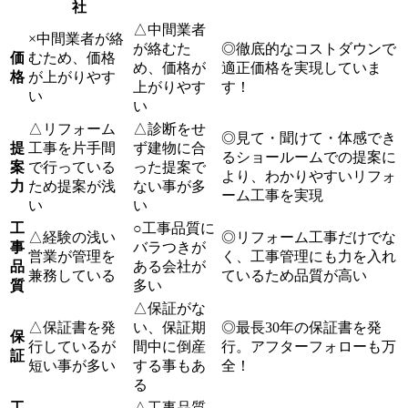
社
△
中間業者
×
中間業者が絡
が絡むた
◎
徹底的なコストダウンで
価
むため、価格
め、価格が
適正価格を実現していま
格
が上がりやす
上がりやす
す！
い
い
△
リフォーム
△
診断をせ
◎
見て・聞けて・体感でき
提
工事を片手間
ず建物に合
るショールームでの提案に
案
で行っている
った提案で
より、わかりやすいリフォ
力
ため提案が浅
ない事が多
ーム工事を実現
い
い
工
○
工事品質に
△
経験の浅い
◎
リフォーム工事だけでな
事
バラつきが
営業が管理を
く、工事管理にも力を入れ
品
ある会社が
兼務している
ているため品質が高い
質
多い
△
保証がな
△
保証書を発
い、保証期
◎
最長30年の保証書を発
保
行しているが
間中に倒産
行。アフターフォローも万
証
短い事が多い
する事もあ
全！
る
工
△
工事品質