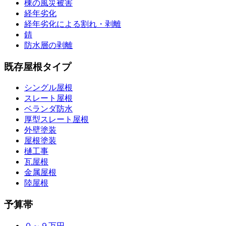
棟の風災被害
経年劣化
経年劣化による割れ・剥離
錆
防水層の剥離
既存屋根タイプ
シングル屋根
スレート屋根
ベランダ防水
厚型スレート屋根
外壁塗装
屋根塗装
樋工事
瓦屋根
金属屋根
陸屋根
予算帯
０～９万円