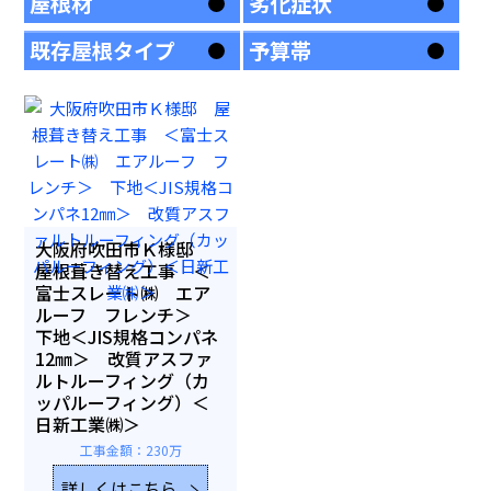
屋根材
劣化症状
既存屋根タイプ
予算帯
大阪府吹田市Ｋ様邸
屋根葺き替え工事 ＜
富士スレート㈱ エア
ルーフ フレンチ＞
下地＜JIS規格コンパネ
12㎜＞ 改質アスファ
ルトルーフィング（カ
ッパルーフィング）＜
日新工業㈱＞
工事金額：230万
詳しくはこちら