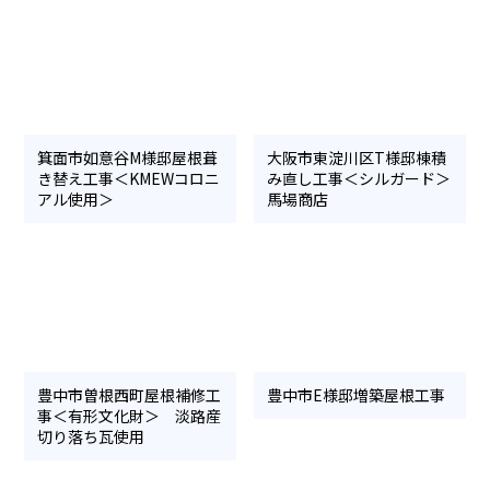
箕面市如意谷M様邸屋根葺
大阪市東淀川区T様邸棟積
き替え工事＜KMEWコロニ
み直し工事＜シルガード＞
アル使用＞
馬場商店
豊中市曽根西町屋根補修工
豊中市E様邸増築屋根工事
事＜有形文化財＞ 淡路産
切り落ち瓦使用