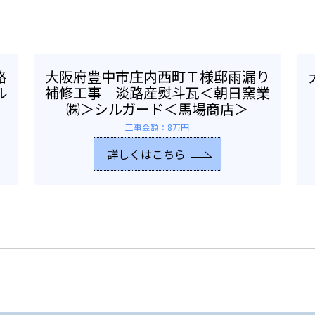
路
大阪府豊中市庄内西町Ｔ様邸雨漏り
ル
補修工事 淡路産熨斗瓦＜朝日窯業
㈱＞シルガード＜馬場商店＞
工事金額：8万円
詳しくはこちら