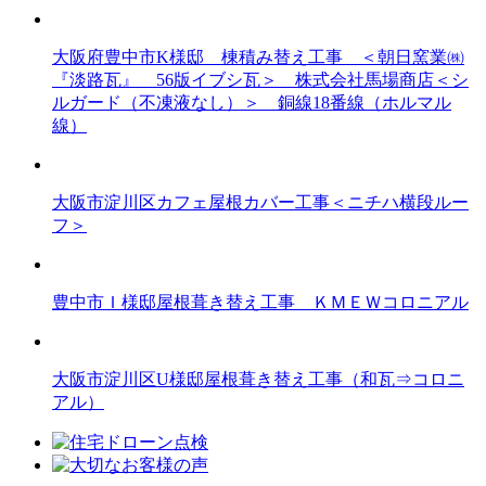
大阪府豊中市K様邸 棟積み替え工事 ＜朝日窯業㈱
『淡路瓦』 56版イブシ瓦＞ 株式会社馬場商店＜シ
ルガード（不凍液なし）＞ 銅線18番線（ホルマル
線）
大阪市淀川区カフェ屋根カバー工事＜ニチハ横段ルー
フ＞
豊中市Ｉ様邸屋根葺き替え工事 ＫＭＥＷコロニアル
大阪市淀川区U様邸屋根葺き替え工事（和瓦⇒コロニ
アル）