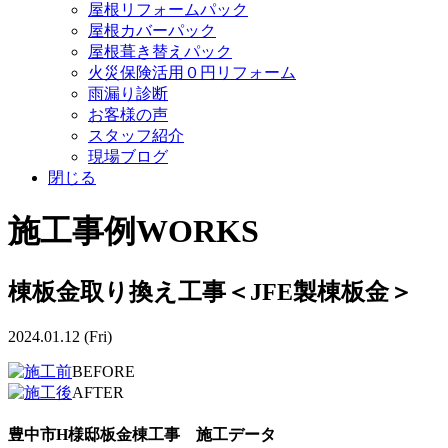
屋根リフォームパック
屋根カバーパック
屋根葺き替えパック
火災保険活用０円リフォーム
雨漏り診断
お客様の声
スタッフ紹介
現場ブログ
閉じる
施工事例
WORKS
棟板金取り換え工事＜JFE製棟板金＞
2024.01.12 (Fri)
BEFORE
AFTER
豊中市H様邸板金棟工事 施工データ