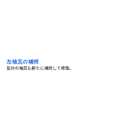
左袖瓦の補修
反対の袖瓦も新たに補充して修理。