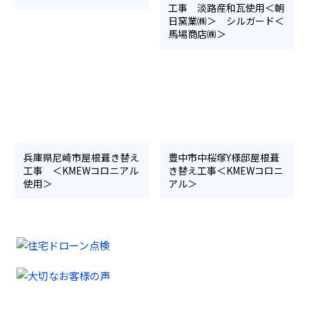
工事 淡路産和瓦使用＜朝
日窯業㈱＞ シルガード＜
馬場商店㈱＞
兵庫県尼崎市屋根葺き替え
豊中市中桜塚Y様邸屋根葺
工事 ＜KMEWコロニアル
き替え工事＜KMEWコロニ
使用＞
アル＞