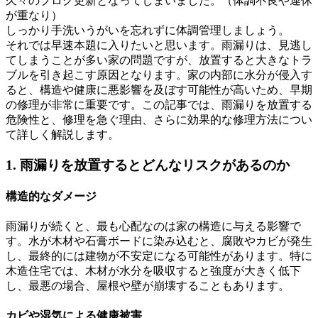
久々のブログ更新となってしまいました。（体調不良や連休
が重なり）
しっかり手洗いうがいを忘れずに体調管理しましょう。
それでは早速本題に入りたいと思います。
雨漏りは、見逃し
てしまうことが多い家の問題ですが、放置すると大きなトラ
ブルを引き起こす原因となります。家の内部に水分が侵入す
ると、構造や健康に悪影響を及ぼす可能性が高いため、早期
の修理が非常に重要です。この記事では、雨漏りを放置する
危険性と、修理を急ぐ理由、さらに効果的な修理方法につい
て詳しく解説します。
1. 雨漏りを放置するとどんなリスクがあるのか
構造的なダメージ
雨漏りが続くと、最も心配なのは家の構造に与える影響で
す。水が木材や石膏ボードに染み込むと、腐敗やカビが発生
し、最終的には建物が不安定になる可能性があります。特に
木造住宅では、木材が水分を吸収すると強度が大きく低下
し、最悪の場合、屋根や壁が崩壊することもあります。
カビや湿気による健康被害