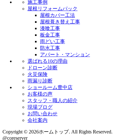
施工事例
屋根リフォームパック
屋根カバー工法
屋根葺き替え工事
漆喰工事
板金工事
雨どい工事
防水工事
アパート・マンション
選ばれる10の理由
ドローン診断
火災保険
雨漏り診断
ショールーム豊中店
お客様の声
スタッフ・職人の紹介
現場ブログ
お問い合わせ
会社案内
Copyright © 2026ホームトップ. All Rights Reserved.
@coreserver