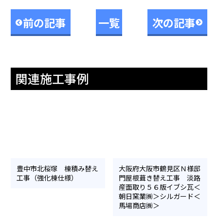
前の記事
一覧
次の記事
関連施工事例
豊中市北桜塚 棟積み替え
大阪府大阪市鶴見区Ｎ様邸
工事（強化棟仕様）
門屋根葺き替え工事 淡路
産面取り５６版イブシ瓦＜
朝日窯業㈱＞シルガード＜
馬場商店㈱＞