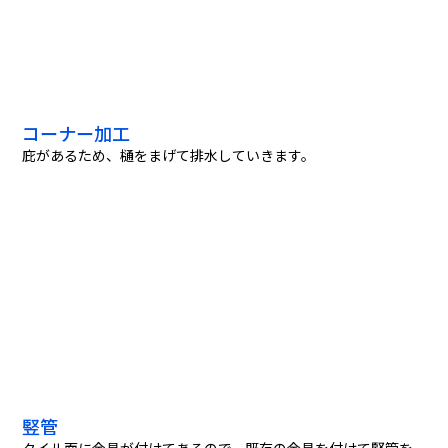
コーナー加工
庇があるため、樋をまげて排水していきます。
竪管
タイル面に金具が付けてあるので、既存の金具を付けて竪管を