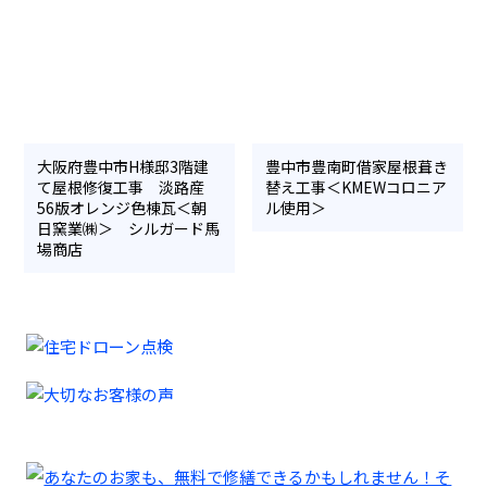
大阪府豊中市H様邸3階建
豊中市豊南町借家屋根葺き
て屋根修復工事 淡路産
替え工事＜KMEWコロニア
56版オレンジ色棟瓦＜朝
ル使用＞
日窯業㈱＞ シルガード馬
場商店