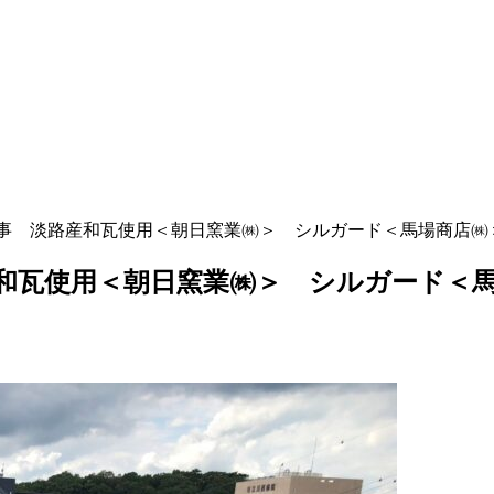
事 淡路産和瓦使用＜朝日窯業㈱＞ シルガード＜馬場商店㈱
和瓦使用＜朝日窯業㈱＞ シルガード＜