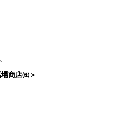
＞
馬場商店㈱＞