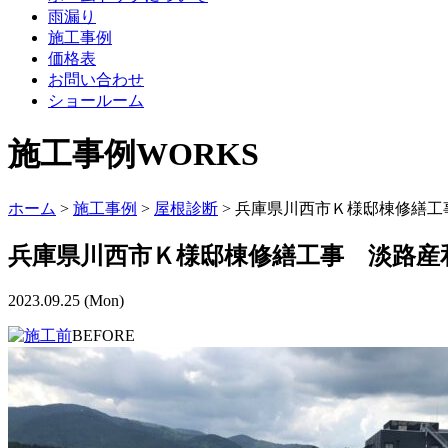
雨漏り
施工事例
価格表
お問い合わせ
ショールーム
施工事例
WORKS
ホーム
>
施工事例
>
屋根診断
>
兵庫県川西市Ｋ様邸棟修繕工
兵庫県川西市Ｋ様邸棟修繕工事 淡路産
2023.09.25 (Mon)
BEFORE